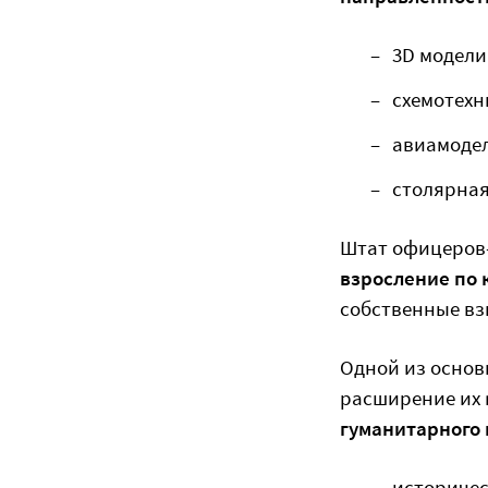
3D модел
схемотехн
авиамоде
столярная
Штат офицеров-
взросление по 
собственные вз
Одной из основ
расширение их 
гуманитарного
историчес