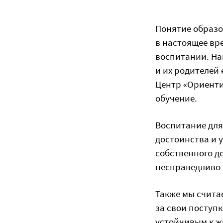
Понятие образов
в настоящее вре
воспитании. Наш
и их родителей
Центр «Ориенти
обучение.
Воспитание для 
достоинства и 
собственного до
несправедливо 
Также мы счита
за свои поступ
устойчивым к ж