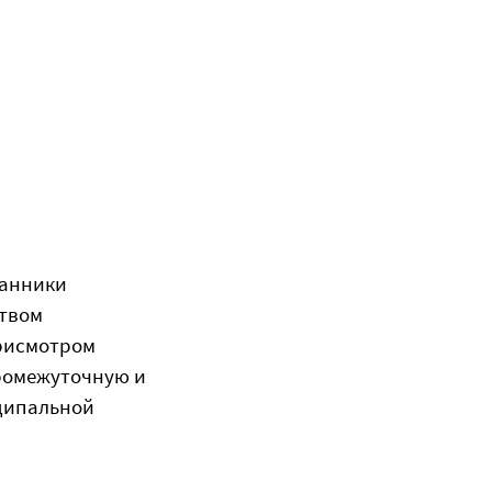
танники
ством
присмотром
ромежуточную и
ципальной