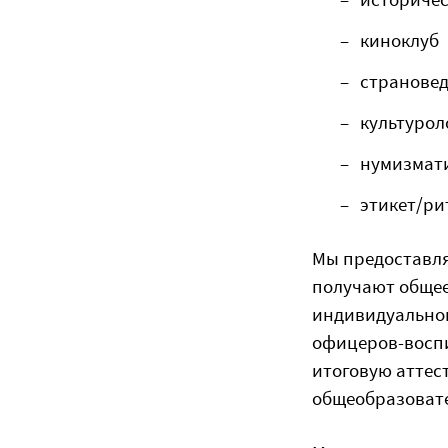
киноклуб
странове
культурол
нумизмат
этикет/ри
Мы предоставля
получают общее
индивидуальног
офицеров-воспи
итоговую аттес
общеобразовате