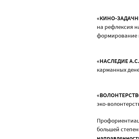
«КИНО-ЗАДАЧН
на рефлексия н
формирование 
«НАСЛЕДИЕ А.С
карманных ден
«ВОЛОНТЕРСТВ
эко-волонтерст
Профориентиаци
большей степен
направленност