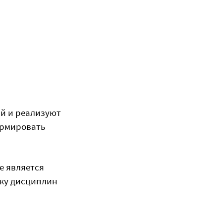
й и реализуют
ормировать
е является
рку дисциплин