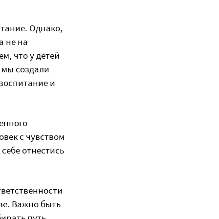
итание. Однако,
а не на
м, что у детей
у мы создали
воспитание и
венного
овек с чувством
 себе отнестись
тветственности
ве. Важно быть
ирать путь.