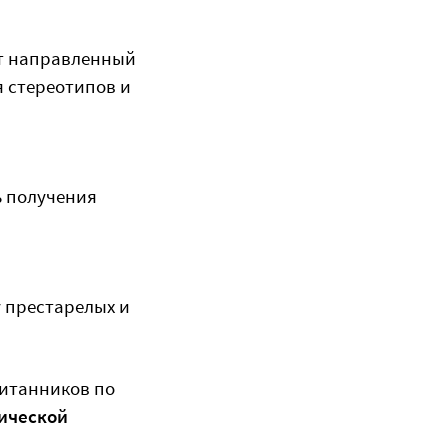
т направленный
 стереотипов и
ь получения
 престарелых и
итанников по
ической