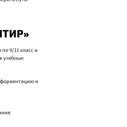
НТИР»
 по 9/11 класс и
е учебные
офориентацию и
ания