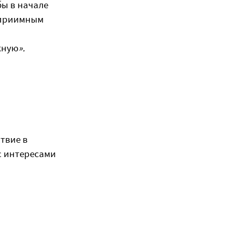
бы в начале
теприимным
жную
».
твие в
с интересами