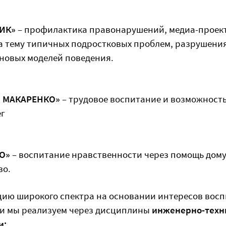
ИК»
– профилактика правонарушений, медиа-проек
а тему типичных подростковых проблем, разрушения
новых моделей поведения.
. МАКАРЕНКО»
– трудовое воспитание и возможност
ег
О»
– воспитание нравственности через помощь дому
во.
ю широкого спектра на основании интересов восп
и мы реализуем через дисциплины
и
нженерно-техн
и: