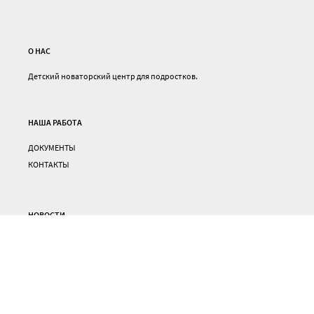
О НАС
Детский новаторский центр для подростков.
НАША РАБОТА
ДОКУМЕНТЫ
КОНТАКТЫ
НОВОСТИ
ВСЕ ПРОЕКТЫ
ОТЗЫВЫ О НАШЕЙ РАБОТЕ
ПОЛИТИКА БЕЗОПАСНОСТИ