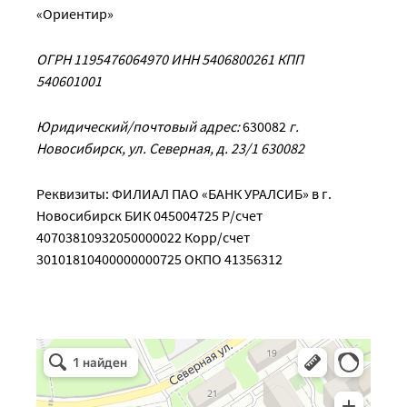
«Ориентир»
ОГРН 1195476064970
ИНН 5406800261
КПП
540601001
Юридический/почтовый адрес:
630082
г.
Новосибирск, ул. Северная, д. 23/1 630082
Реквизиты: ФИЛИАЛ ПАО «БАНК УРАЛСИБ» в г.
Новосибирск БИК 045004725 Р/счет
40703810932050000022 Корр/счет
30101810400000000725 ОКПО 41356312
Ориентир
Клуб для детей и подростков в Новосибирске